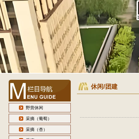
休闲/团建
野营休闲
采摘（葡萄）
采摘（杏）