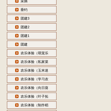
采摘
垂钓
团建3
团建2
团建1
团建
农乐体验（萌宠乐
农乐体验（私家菜
农乐体验（玉米迷
农乐体验（学习农
农乐体验（向日葵
农乐体验（叶子拓
农乐体验（制作稻