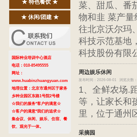
★ 特色餐饮 ★
菜、甜瓜、番
物和韭 菜产量
★ 休闲/团建 ★
往北京沃尔玛、
科技示范基地，
科技股份有限
国际种业培训中心酒店
电话：010-85495555
周边娱乐休闲
网址：
发布时间：2026-08-01 浏览次数：
www.huabinzhuangyuan.com
1、全鲜农场.
地理位置：北京市通州区于家务
乡种业园区东路1号院2号楼
等，让家长和孩
☆我们的服务*客户的满意☆
里，位于通州区
☆客户的满意*我们的追求☆
集会议、休闲、娱乐、住宿、餐
饮、观光于一体。
采摘园